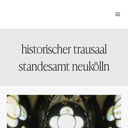
Zum
Inhalt
springen
historischer trausaal
standesamt neukölln