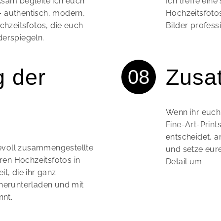
ksam begleite ich euch
Ich treffe ein
 authentisch, modern,
Hochzeitsfoto
chzeitsfotos, die euch
Bilder professi
derspiegeln.
g der
Zusa
Wenn ihr euch 
Fine-Art-Print
entscheidet, 
ebevoll zusammengestellte
und setze eur
uren Hochzeitsfotos in
Detail um.
t, die ihr ganz
herunterladen und mit
nnt.