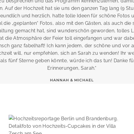
zu besprechen und das Programm kennenzulernen, damit 
en. Auf der Hochzeit hat sie uns den ganzen Tag lang (9 St
eundlich und herzlich, hatte tolle Ideen für schöne Fotos
l die „geplanten“ Fotos, also mit den Gästen, als auch die 
altung gemacht hat, sind wunderschön geworden, tolles L
hat die Atmosphäre der Feier toll eingefangen und war dabei
sch ganz fabelhaft! Ich kann jedem, der schöne und vor a
hzeit will, nur empfehlen, sich an Sarah zu wenden! Ihr we
ls fünf Sterne geben könnte, würde ich das tun! Danke f
Erinnerungen, Sarah.“
HANNAH & MICHAEL