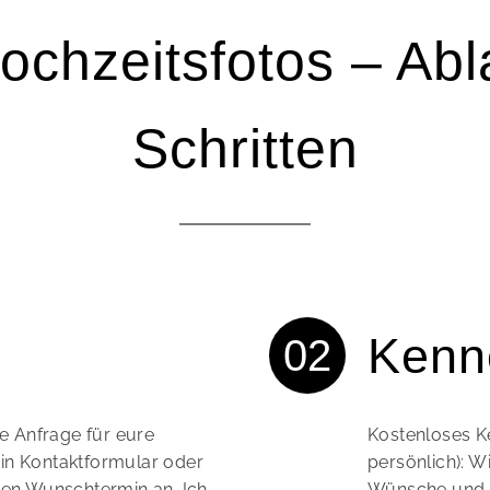
ochzeitsfotos – Abla
Schritten
Kenn
he Anfrage für eure
Kostenloses K
in Kontaktformular oder
persönlich): W
ren Wunschtermin an. Ich
Wünsche und a