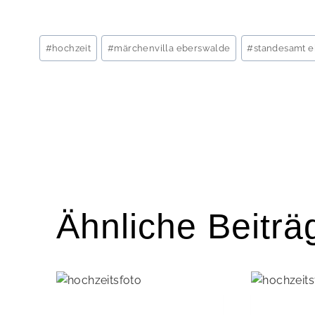
Schlagworte:
#
hochzeit
#
märchenvilla eberswalde
#
standesamt 
Beitragsnavigati
Ähnliche Beiträ