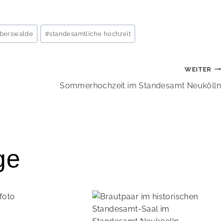
eberswalde
#
standesamtliche hochzeit
WEITER
on
Sommerhochzeit im Standesamt Neukölln
ge